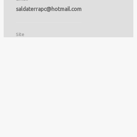
saldaterrapc@hotmail.com
Site
www.saldaterrapc.com.br
LOCALIZAÇÃO